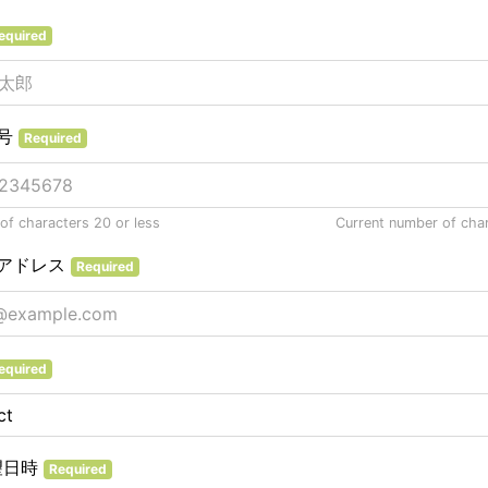
equired
号
Required
f characters 20 or less
Current number of cha
アドレス
Required
equired
望日時
Required