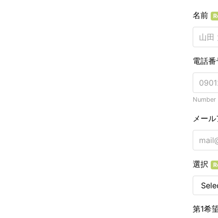
名前
R
電話番
Number o
メール
選択
R
第1希