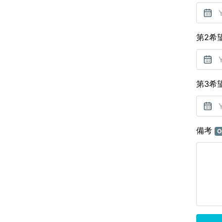
第2希
第3希
備考
O