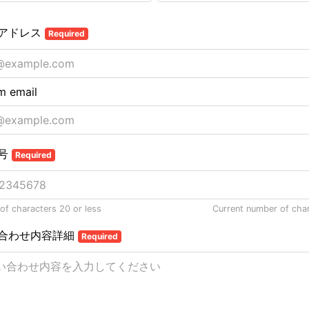
アドレス
Required
m email
号
Required
f characters 20 or less
Current number of cha
合わせ内容詳細
Required