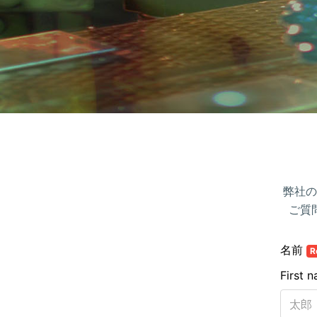
弊社の
ご質
名前
R
First 