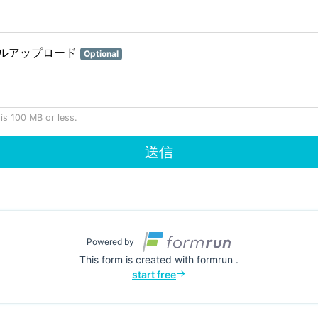
ルアップロード
Optional
 is 100 MB or less.
送信
Powered by
This form is created with formrun .
start free