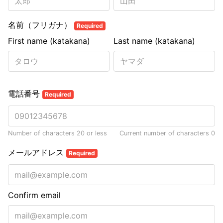
名前（フリガナ）
Required
First name (katakana)
Last name (katakana)
電話番号
Required
Number of characters 20 or less
Current number of characters
0
メールアドレス
Required
Confirm email