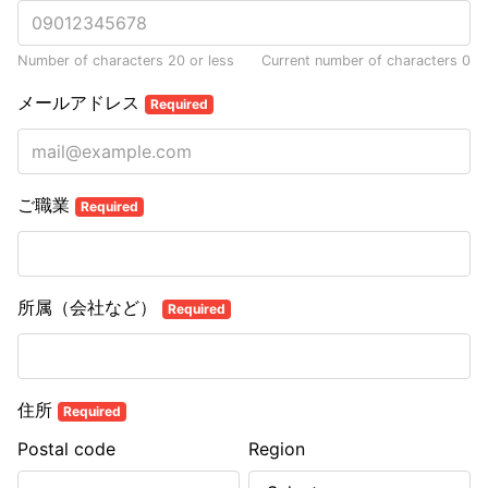
Number of characters 20 or less
Current number of characters
0
メールアドレス
Required
ご職業
Required
所属（会社など）
Required
住所
Required
Postal code
Region