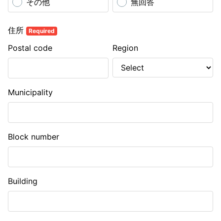
その他
無回答
住所
Required
Postal code
Region
Municipality
Block number
Building