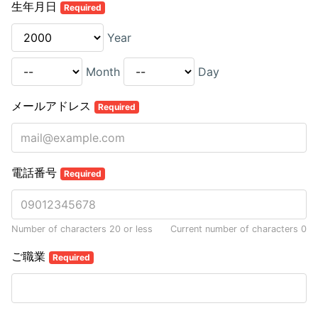
生年月日
Required
Year
Month
Day
メールアドレス
Required
電話番号
Required
Number of characters 20 or less
Current number of characters
0
ご職業
Required