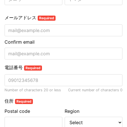
メールアドレス
Required
Confirm email
電話番号
Required
Number of characters 20 or less
Current number of characters
0
住所
Required
Postal code
Region