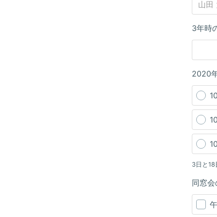
3年時
202
1
1
1
3日と1
同窓会
午