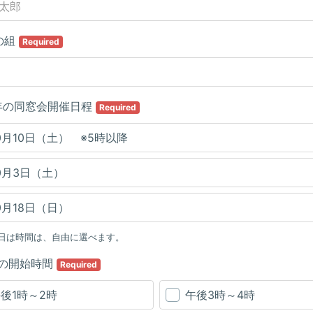
の組
Required
0年の同窓会開催日程
Required
0月10日（土） ※5時以降
0月3日（土）
0月18日（日）
8日は時間は、自由に選べます。
の開始時間
Required
後1時～2時
午後3時～4時