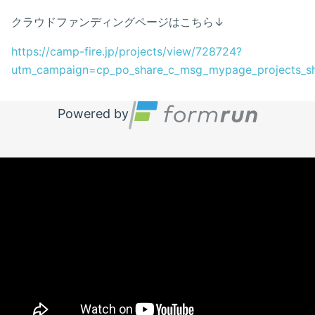
クラウドファンディングページはこちら↓
https://camp-fire.jp/projects/view/728724?
utm_campaign=cp_po_share_c_msg_mypage_projects_s
Powered by