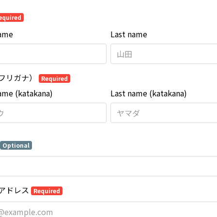
equired
name
Last name
フリガナ）
Required
name (katakana)
Last name (katakana)
Optional
アドレス
Required