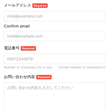
メールアドレス
Required
Confirm email
電話番号
Required
Number of characters 20 or less
Current number of characters
0
お問い合わせ内容
Required