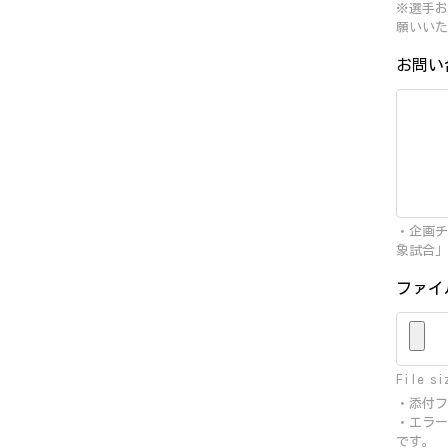
※選手お
願いいた
お問い
・企画チ
象試合」
ファイ
File si
・添付フ
・エラー
です。