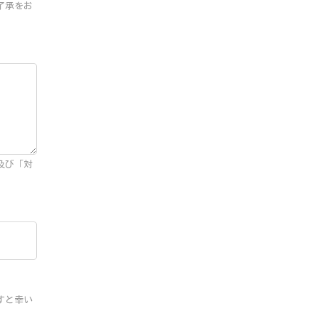
了承をお
及び「対
すと幸い