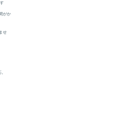
す
間がか
ませ
応。