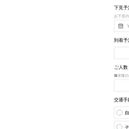
下見予
お下見の
到着予
ご人
■本隊の
交通手