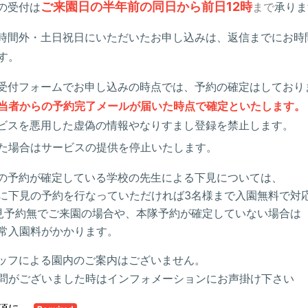
ご来園日の半年前の同日から前日12時
の受付は
まで
承りま
時間外・土日祝日にいただいたお申し込みは、返信までにお時
す。
受付フォームでお申し込みの時点では、予約の確定はしており
当者からの予約完了メールが届いた時点で確定といたします。
ビスを悪用した虚偽の情報やなりすまし登録を禁止します。
た場合はサービスの提供を停止いたします。
の予約が確定している学校の先生による下見については、
下見の予約を行なっていただければ3名様まで入園無料で対
予約無でご来園の場合や、本隊予約が確定していない場合は
入園料がかかります。
ッフによる園内のご案内はございません。
がございました時はインフォメーションにお声掛け下さい