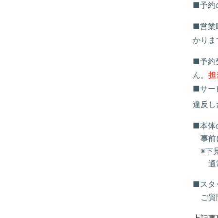
■予約
■営業
かりま
■予約
ん。
担
■サー
違反し
■本体
事前に
※下見
通常
■スタ
ご質問