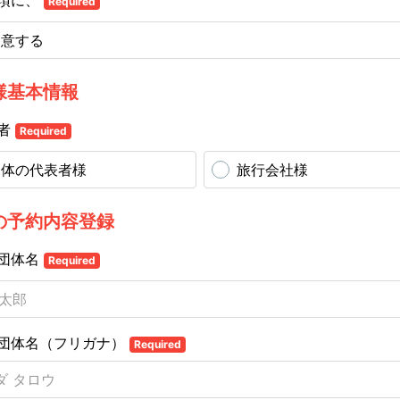
項に、
Required
同意する
様基本情報
者
Required
団体の代表者様
旅行会社様
の予約内容登録
団体名
Required
団体名（フリガナ）
Required