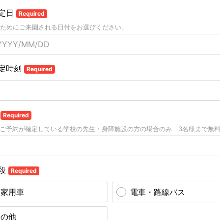
定日
Required
ためにご来園される日付をお選びください。
定時刻
Required
数
Required
ご予約が確定している学校の先生・身障施設の方の場合のみ 3名様まで無
段
Required
自家用車
電車・路線バス
その他