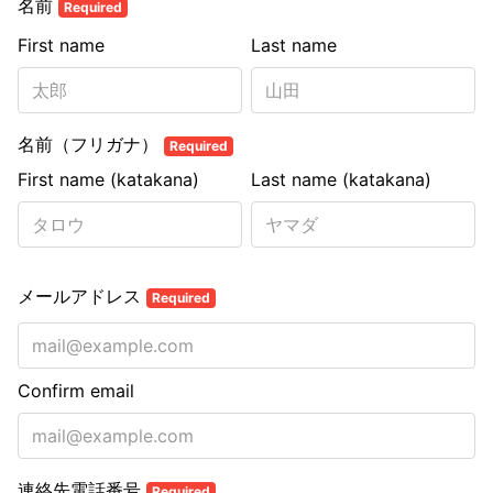
名前
Required
First name
Last name
名前（フリガナ）
Required
First name (katakana)
Last name (katakana)
メールアドレス
Required
Confirm email
連絡先電話番号
Required