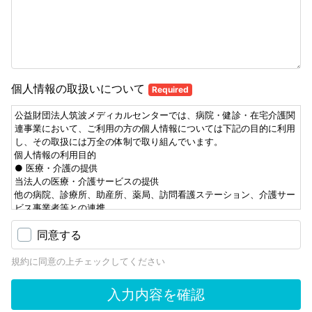
個人情報の取扱いについて
Required
公益財団法人筑波メディカルセンターでは、病院・健診・在宅介護関
連事業において、ご利用の方の個人情報については下記の目的に利用
し、その取扱には万全の体制で取り組んでいます。
個人情報の利用目的
● 医療・介護の提供
当法人の医療・介護サービスの提供
他の病院、診療所、助産所、薬局、訪問看護ステーション、介護サー
ビス事業者等との連携
ご利用の方の診療のため、外部の医師等の意見･助言を求める場合
同意する
検体検査業務の一部およびその他の業務委託
ご家族等への病状説明
規約に同意の上チェックしてください
その他、ご利用の方への医療・介護の提供に関する利用
●診療報酬（費用）・介護報酬（費用）請求のための事務
当法人の医療･介護･労災保険、公費負担医療に関する事務およびその
入力内容を確認
委託