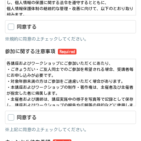
し、個人情報の保護に関する法令を遵守するとともに、
個人情報保護体制の継続的な管理・改善に向けて、以下のとおり取り
組みます。
同意する
2. 法令の遵守
当協会は、個人情報の取扱いについて、当該個人情報の保護に適用さ
れる法令を遵守します。
※規約に同意の上チェックしてください。
3. 個人情報の取得
参加に関する注意事項
Required
当協会は、適法かつ公正な手段により、個人情報を取得します。
各講座およびワークショップにご参加いただくにあたり、
4. 個人情報の利用・第三者提供
・ごきょうだい・ご友人同士でのご参加を希望される場合、受講者毎
当協会は、法令に基づく場合又は本人の同意がある場合を除き、保有
にお申し込みが必要です。
する個人情報について、
・対象年齢未満の方はご参加をご遠慮いただく場合があります。
以下に記載する利用目的の範囲内において自ら利用するものとし、第
・本講座およびワークショップの制作・著作権は、主催者及び主催者
三者に提供いたしません。
が指定した者に帰属します。
・主催者および講師は、講座実施中の様子を写真等で記録として保存
（1）当協会ホームページ（http://www.tepia.jp/、以下「当サイト」
し、講座およびワークショップの報告や広報等の目的などに使用しま
といいます。）において提供する
す。
サービス（当サイトによる情報提供、当協会が開催するイベントへの
同意する
・途中からのご参加はその時点からの受講となり、お越しになったお
参加申込受付、メールマガジン配信サービスによるメール配信、
時間によってはご参加いただけない場合がございますのでご了承くだ
当協会に対するご意見・お問い合わせの受付等）の円滑な運営に必要
さい。
※上記に同意の上チェックしてください。
な範囲で、個人情報を利用します。
・講座およびワークショップは急遽中止となる場合がありますので予
（2）当協会のイベント開催時に、イベントの開催、運営等に必要な