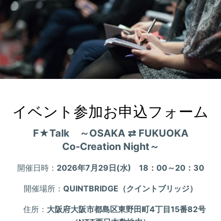
イベント参加お申込フォーム
F★Talk ～OSAKA ⇄ FUKUOKA
Co‑Creation Night～
開催日時：
2026年7月29日(水) 18：00～20：30
開催場所：
QUINTBRIDGE
（クイントブリッジ）
住所：
大阪府大阪市都島区東野田町
4
丁目
15
番
82
号