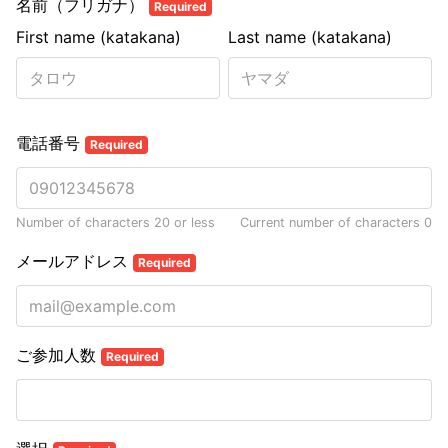
名前（フリガナ）
Required
First name (katakana)
Last name (katakana)
電話番号
Required
Number of characters 20 or less
Current number of characters
0
メールアドレス
Required
ご参加人数
Required