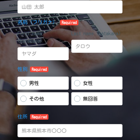
名前（フリガナ）
Required
First name
Last name (katakana)
(katakana)
性別
Required
男性
女性
その他
無回答
住所
Required