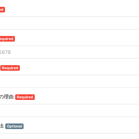
ed
equired
号
Required
の理由
Required
方法
Optional