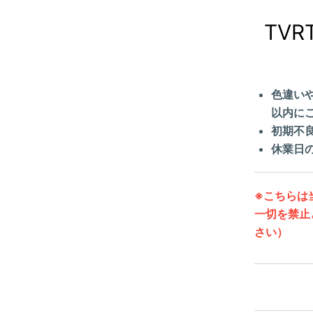
TV
色違い
以内に
初期不
休業日
※こちらは
一切を禁止
さい）