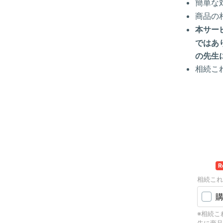
簡単な
商品の
本サー
ではあ
の先生
相続こ
選択
R
相続これ
※相続こ