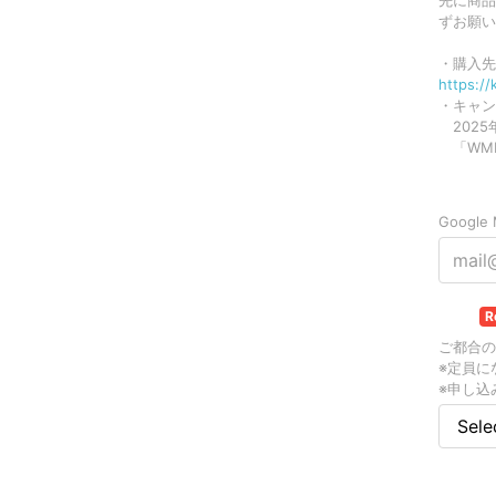
先に商品
ずお願い
・購入先
https:/
・キャン
2025
「WMP
メール
Goog
選択
R
ご都合の
※定員に
※申し込
生年月