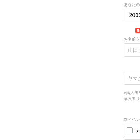
あなたの
名前
R
お名前を
名前（
※購入者
購入者リ
本イベ
本イベン