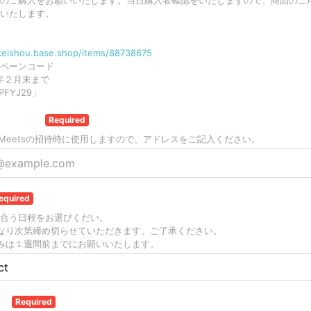
のご購入をお願いいたします。当日購入者確認をいたしますので、商品のご
いたします。
/keishou.base.shop/items/88738675
ペーンコード
年２月末まで
FYJ29」
アドレス
Required
le Meetsの招待時に使用しますので、アドレスをご記入ください。
equired
合う日程をお選びくだい。
なり次第締め切らせていただきます。ご了承ください。
みは１週間前までにお願いいたします。
日
Required