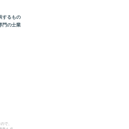
供するもの
専門の士業
すので、