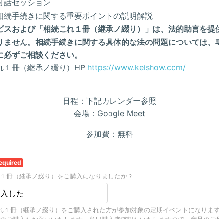
対話セッション
相続手続きに関する重要ポイントの説明解説
ビスおよび「相続これ１冊（継承ノ綴り）」は、法的助言を提
りません。相続手続きに関する具体的な法の問題については、
に必ずご相談ください。
れ１冊（継承ノ綴り）HP
https://www.keishow.com/
日程：下記カレンダー参照
会場：Google Meet
参加費：無料
equired
１冊（継承ノ綴り）をご購入になりましたか？
購入した
れ１冊（継承ノ綴り）をご購入された方が参加対象の定期イベントになりま