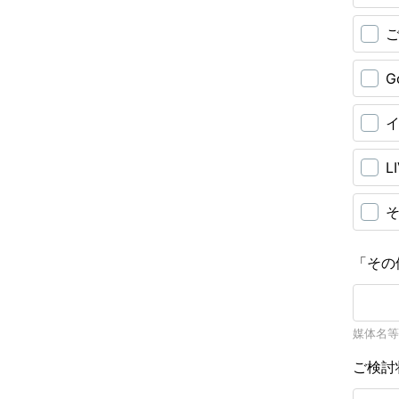
G
L
「その
媒体名等
ご検討