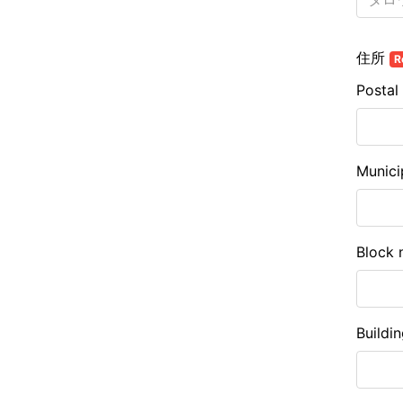
住所
R
Postal
Munici
Block 
Buildi