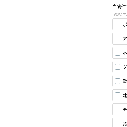
当物件
(仮称)
ア
不