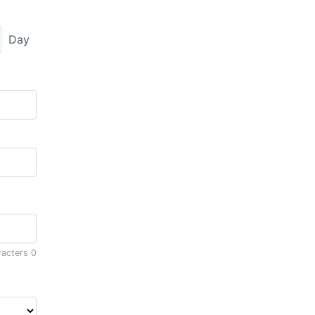
Day
racters
0