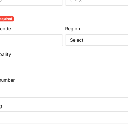
equired
 code
Region
pality
number
ng