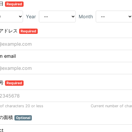
日
Required
Year
Month
アドレス
Required
m email
号
Required
f characters 20 or less
Current number of cha
の面積
Optional