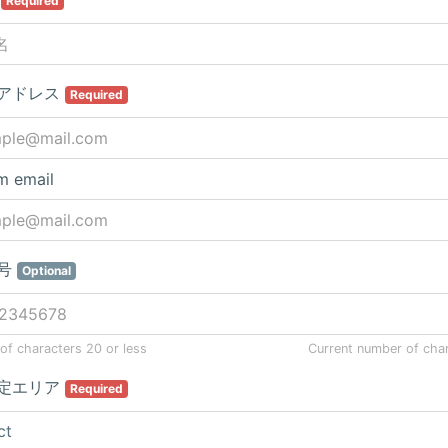
Required
アドレス
Required
m email
号
Optional
f characters 20 or less
Current number of cha
定エリア
Required