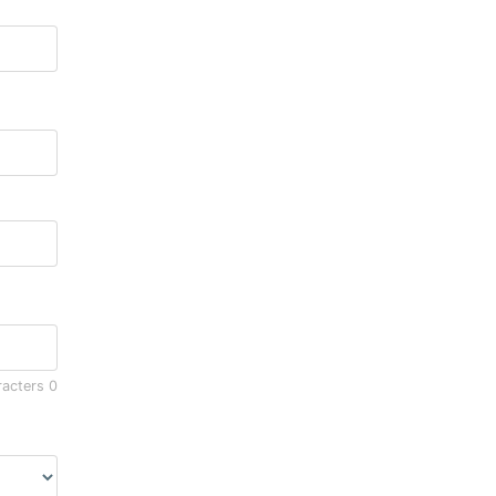
racters
0