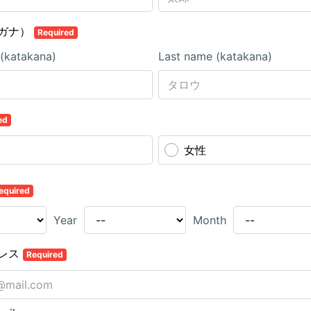
ガナ）
Required
 (katakana)
Last name (katakana)
ed
女性
equired
Year
Month
レス
Required