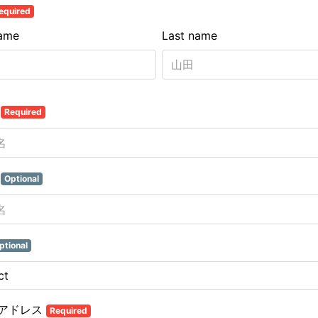
equired
name
Last name
名
Required
名
Optional
ptional
アドレス
Required