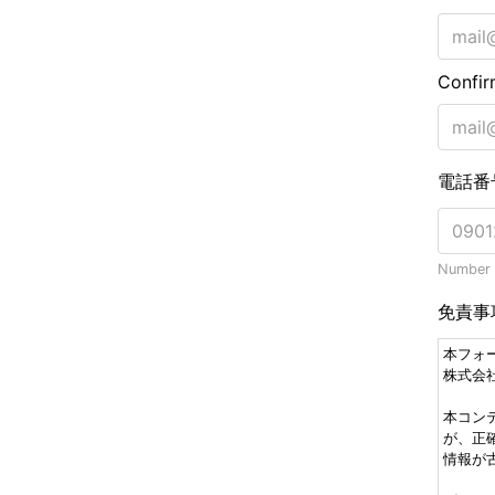
Confir
電話番
Number o
免責事
本フォ
株式会
本コン
が、正
情報が