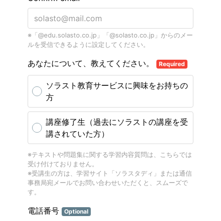
※「@edu.solasto.co.jp」「@solasto.co.jp」からのメー
ルを受信できるように設定してください。
あなたについて、教えてください。
Required
ソラスト教育サービスに興味をお持ちの
方
講座修了生（過去にソラストの講座を受
講されていた方）
※テキストや問題集に関する学習内容質問は、​こちらでは
受け付けておりません。​
※受講生の方は、学習サイト「ソラスタディ」​または通信
事務局宛メールでお問い合わせいただくと、スムーズで
す。
電話番号
Optional