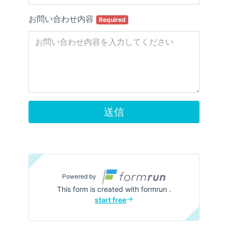
お問い合わせ内容
Required
送信
Powered by
This form is created with formrun .
start free