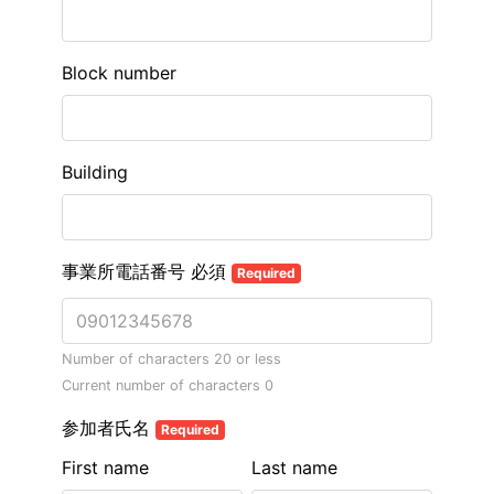
Block number
Building
事業所電話番号 必須
Required
Number of characters 20 or less
Current number of characters
0
参加者氏名
Required
First name
Last name