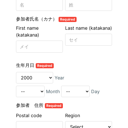
参加者氏名（カナ）
Required
First name
Last name (katakana)
(katakana)
生年月日
Required
Year
Month
Day
参加者 住所
Required
Postal code
Region