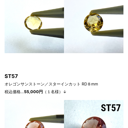
S
T57
オレゴンサンストーン／スターインカット RD８mm
税込価格…
55
,000円
（１
名様
）↓