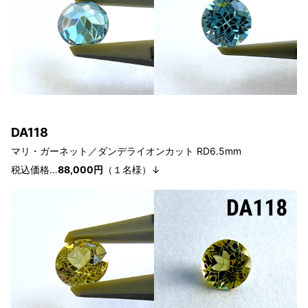
D
A118
マリ・ガーネット／ダンデライオン
カット RD6.5
mm
税込価格…
88,000円
（１
名様
）↓