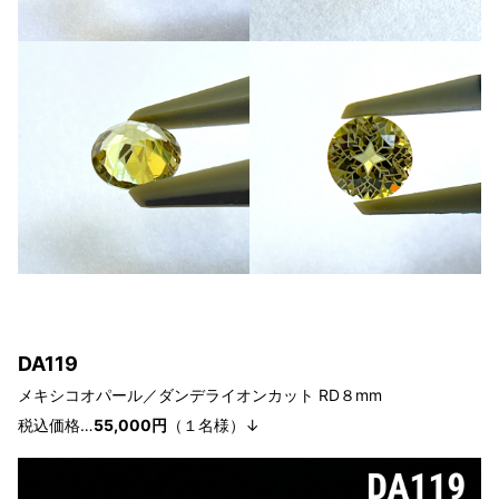
DA119
メキシコオパール／ダンデライオン
カット RD８
mm
税込価格…
55,000円
（１
名様
）↓