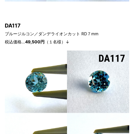
D
A117
ブルージルコン／ダンデライオン
カット RD７
mm
税込価格…
49,500円
（１
名様
）↓