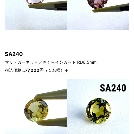
SA240
マリ・ガーネット／さくらインカット RD6.5
mm
税込価格…
77
,0
00円
（１
名様）↓