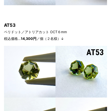
AT53
ペリドット／アトリアカット
OCT６
mm
税込価格…
14,300円
／個（２
名様
）↓