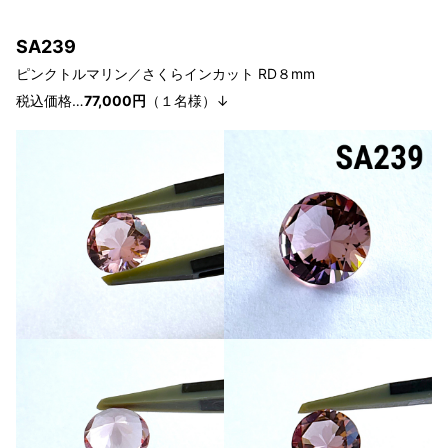
SA239
ピンクトルマリン／さくらインカット RD８
mm
税込価格…
77
,0
00円
（１
名様）↓