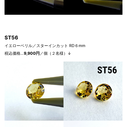
ST56
イエローベリル／スターインカット RD６mm
税込価格…
9
,900円
／個（２
名様
）↓