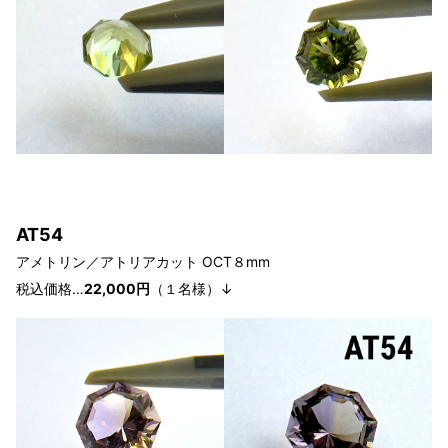
A
T54
アメトリン／アトリアカット
OCT８
mm
税込価格…
22,000円
（１
名様
）↓