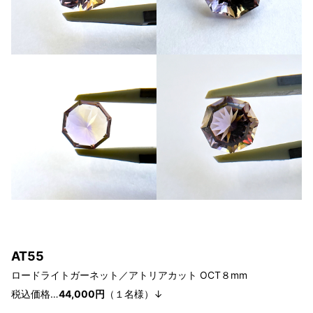
A
T55
ロードライトガーネット／アトリアカット
OCT８
mm
税込価格…
44,000円
（１
名様
）↓