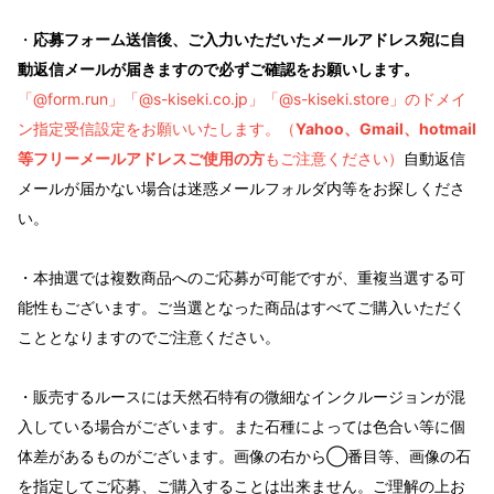
・
応募フォーム送信後、ご入力いただいたメールアドレス宛に自
動返信メールが届きますので必ずご確認をお願いします。
「@form.run」「@s-kiseki.co.jp」「@s-kiseki.store」
のドメイ
ン指定受信設定をお願いいたします。（
Yahoo、Gmail、hotmail
等フリーメールアドレスご使用
の方
もご注意ください）
自動返信
メールが届かない場合は迷惑メールフォルダ内等をお探しくださ
い。
・本抽選では複数商品へのご応募が可能ですが、重複当選する可
能性もございます。ご当選となった商
品はすべてご購入いただく
こととなりますのでご注意ください。
・販売するルースには天然石特有の微細なインクルージョンが混
入している場合がございます。また石種によっては色合い等に個
体差があるものがございます。画像の右から◯番目等、画像の石
を指定してご応募、ご購入することは出来ません。ご理解の上お