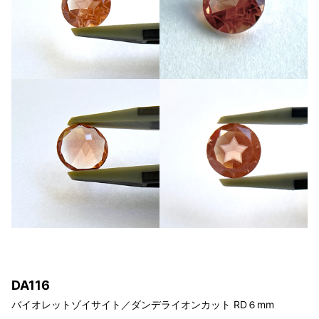
DA116
バイオレットゾイサイト／ダンデライオン
カット RD６
mm