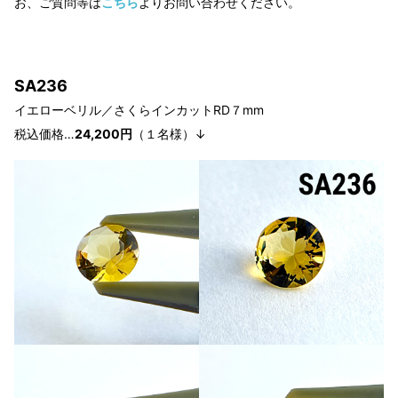
お、ご質問等は
こちら
よりお問い合わせください。
SA236
イエローベリル
／さくらインカットRD７
mm
税込価格…
24
,2
00円
（１
名様）↓