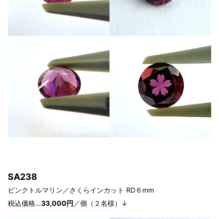
SA238
ピンクトルマリン
／さくらインカット RD６
mm
税込価格…
33
,0
00円
／個（２
名様）↓