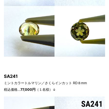
SA241
ミントカラートルマリン／さくらインカット RD８mm
税込価格…
77,000円
（１
名様
）↓