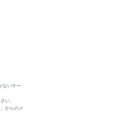
届かないケー
ださい。
p 」からのメ
。