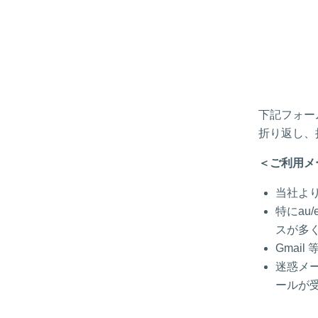
下記フォー
折り返し、
＜ご利用メ
当社よ
特にau
スが多
Gmai
迷惑メー
ールが