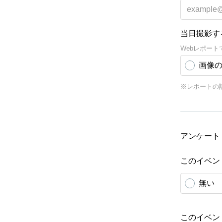
当日撮影す
Webレポー
画像
※レポートの
アンケート
このイベン
無い
このイベン