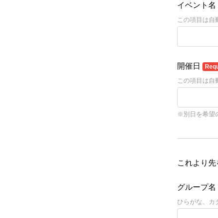
イベント名
この項目は自
開催日
Requ
この項目は自
※別日を希望
これより先
グループ名 
ひらがな、カ