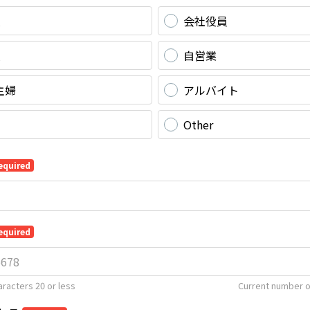
員
会社役員
員
自営業
主婦
アルバイト
Other
equired
equired
racters 20 or less
Current number o