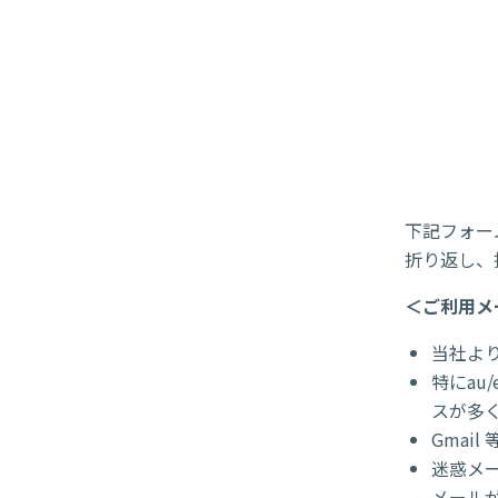
下記フォー
折り返し、
＜ご利用メ
当社よ
特にau
スが多
Gmai
迷惑メー
メール