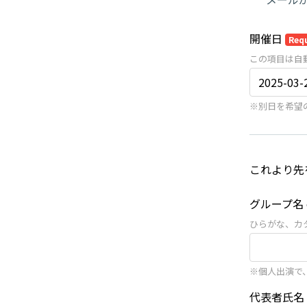
開催日
Req
この項目は自
※別日を希望
これより先
グループ名 
ひらがな、カ
※個人出演で
代表者氏名