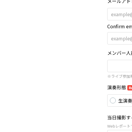
メールアド
Confirm em
メンバー人
※ライブ参加料
演奏形態
R
生演
当日撮影す
Webレポー