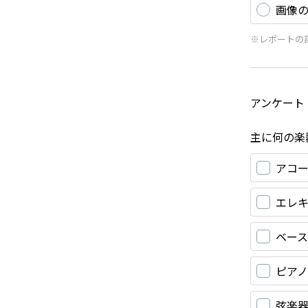
画像
※レポートの
アンケート
主に何の楽
アコ
エレ
ベース
ピア
弦楽