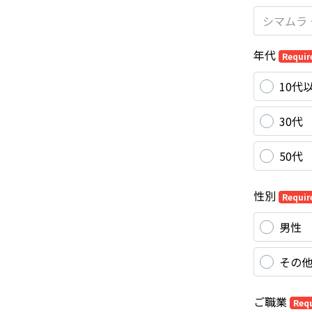
年代
Requir
10代
30代
50代
性別
Requir
男性
その
ご職業
Req