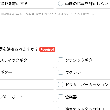
の掲載を許可する
画像の掲載を許可しない
記事は経過1年を目処に削除させていただきます。ご了承ください。
器を演奏されますか？
Required
ースティックギター
クラシックギター
キギター
ウクレレ
ドラム／パーカッション
ノ／キーボード
管楽器
器
演奏できる楽器は無い