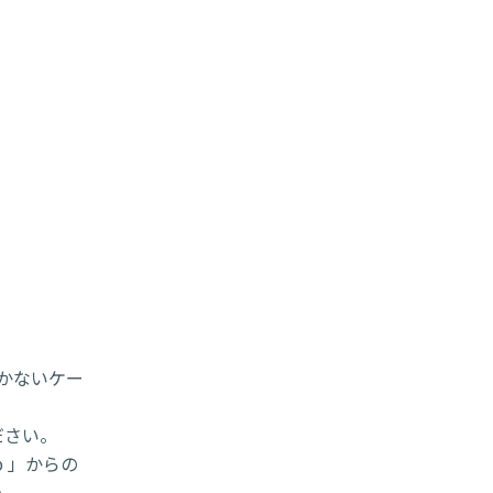
届かないケー
ださい。
p 」からの
い。