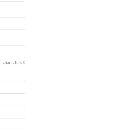
f characters
0