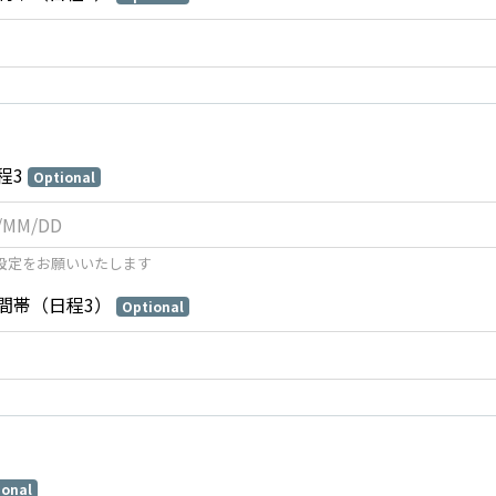
程3
Optional
設定をお願いいたします
間帯（日程3）
Optional
ional