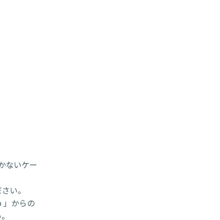
届かないケー
ださい。
p 」からの
い。