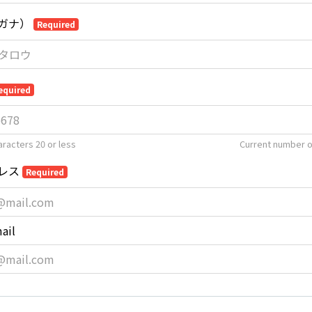
ガナ）
Required
equired
racters 20 or less
Current number o
レス
Required
ail