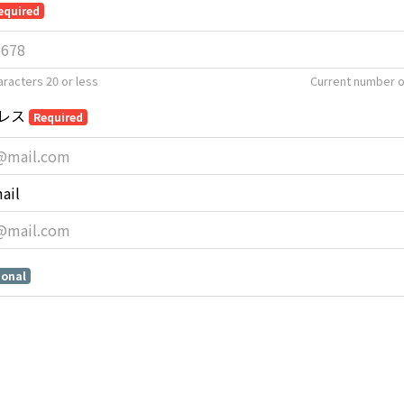
equired
racters 20 or less
Current number o
レス
Required
ail
ional