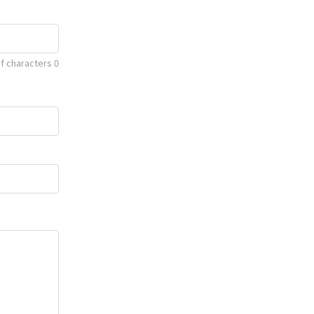
f characters
0