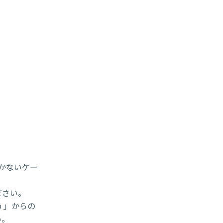
届かないケー
ださい。
p 」からの
い。