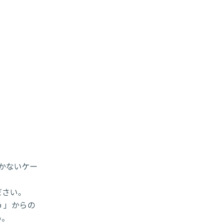
届かないケー
ださい。
p 」からの
い。