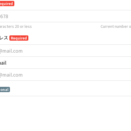
equired
racters 20 or less
Current number o
レス
Required
ail
ional