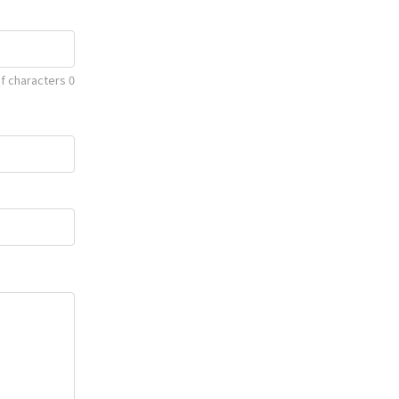
f characters
0