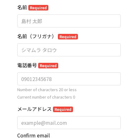
名前
Required
名前（フリガナ）
Required
電話番号
Required
Number of characters 20 or less
Current number of characters
0
メールアドレス
Required
Confirm email