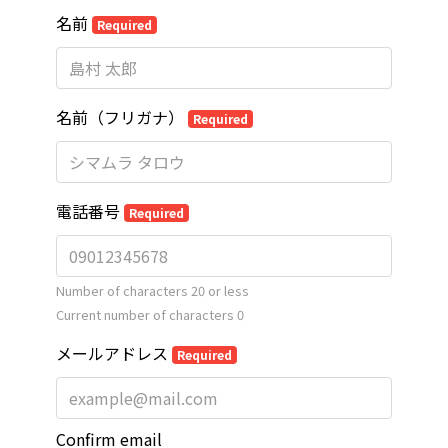
名前
Required
名前（フリガナ）
Required
電話番号
Required
Number of characters 20 or less
Current number of characters
0
メールアドレス
Required
Confirm email