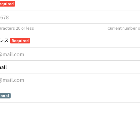
equired
racters 20 or less
Current number o
レス
Required
ail
ional