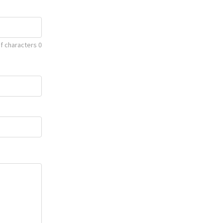
f characters
0