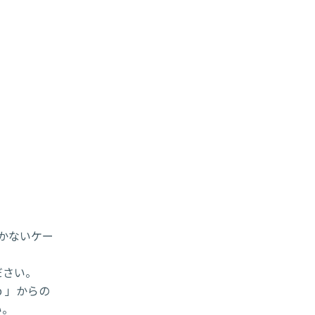
届かないケー
ださい。
p 」からの
い。