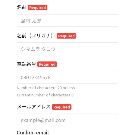
名前
Required
名前（フリガナ）
Required
電話番号
Required
Number of characters 20 or less
Current number of characters
0
メールアドレス
Required
Confirm email