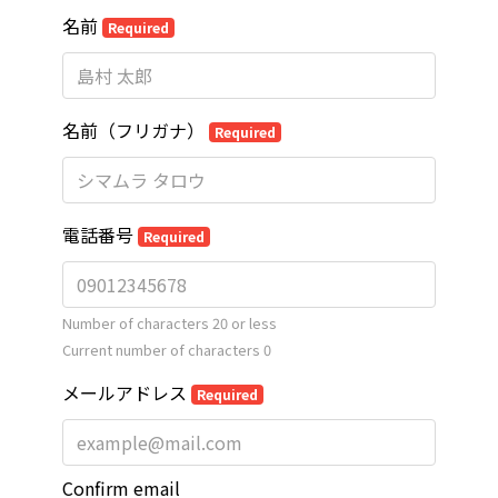
名前
Required
名前（フリガナ）
Required
電話番号
Required
Number of characters 20 or less
Current number of characters
0
メールアドレス
Required
Confirm email