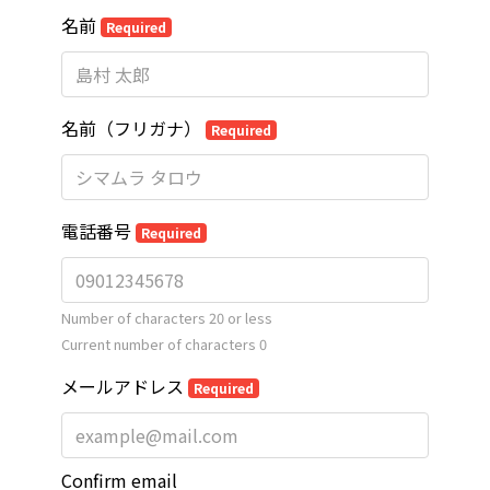
名前
Required
名前（フリガナ）
Required
電話番号
Required
Number of characters 20 or less
Current number of characters
0
メールアドレス
Required
Confirm email