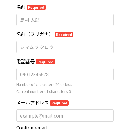
名前
Required
名前（フリガナ）
Required
電話番号
Required
Number of characters 20 or less
Current number of characters
0
メールアドレス
Required
Confirm email