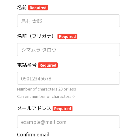
名前
Required
名前（フリガナ）
Required
電話番号
Required
Number of characters 20 or less
Current number of characters
0
メールアドレス
Required
Confirm email