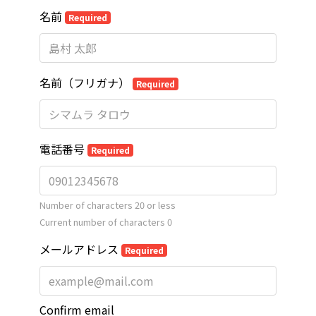
名前
Required
名前（フリガナ）
Required
電話番号
Required
Number of characters 20 or less
Current number of characters
0
メールアドレス
Required
Confirm email