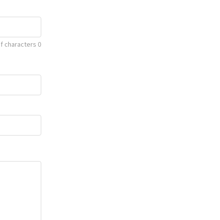
f characters
0