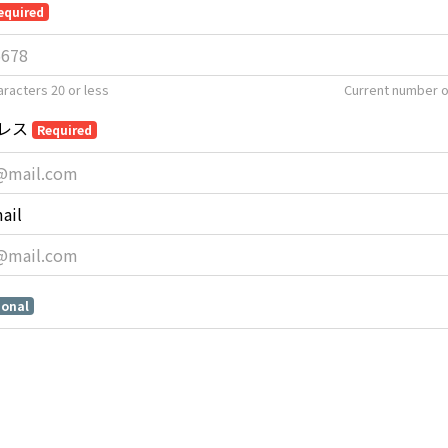
equired
racters 20 or less
Current number o
レス
Required
ail
ional