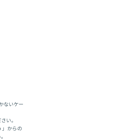
届かないケー
ださい。
p 」からの
い。