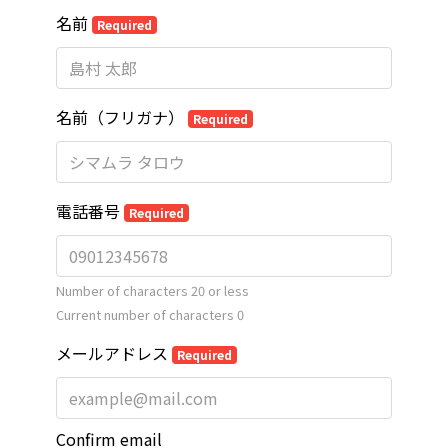
名前
Required
名前（フリガナ）
Required
電話番号
Required
Number of characters 20 or less
Current number of characters
0
メールアドレス
Required
Confirm email