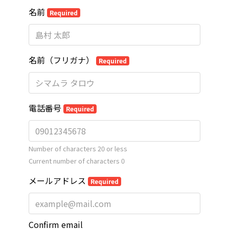
名前
Required
名前（フリガナ）
Required
電話番号
Required
Number of characters 20 or less
Current number of characters
0
メールアドレス
Required
Confirm email