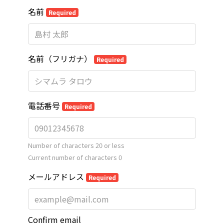
名前
Required
名前（フリガナ）
Required
電話番号
Required
Number of characters 20 or less
Current number of characters
0
メールアドレス
Required
Confirm email