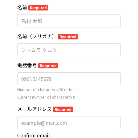
名前
Required
名前（フリガナ）
Required
電話番号
Required
Number of characters 20 or less
Current number of characters
0
メールアドレス
Required
Confirm email