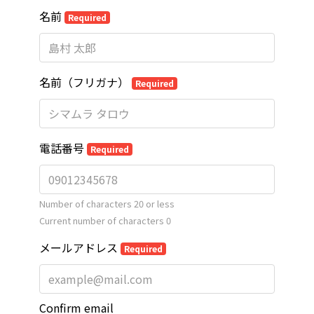
名前
Required
名前（フリガナ）
Required
電話番号
Required
Number of characters 20 or less
Current number of characters
0
メールアドレス
Required
Confirm email