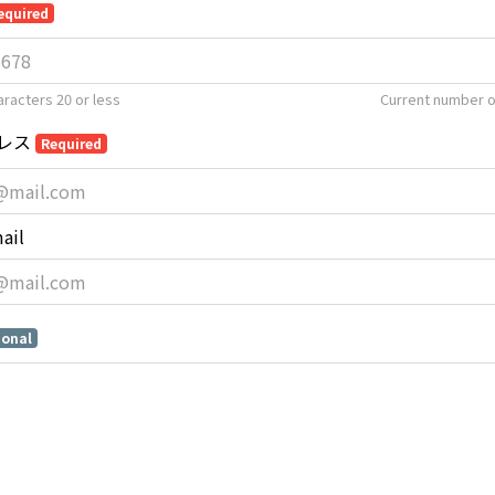
equired
racters 20 or less
Current number o
レス
Required
ail
ional