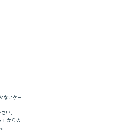
届かないケー
ださい。
p 」からの
い。