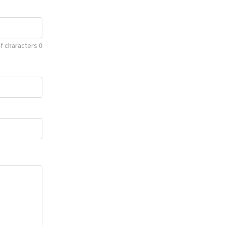
f characters
0