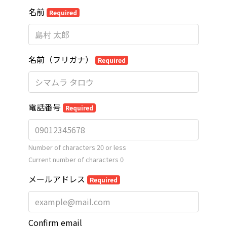
名前
Required
名前（フリガナ）
Required
電話番号
Required
Number of characters 20 or less
Current number of characters
0
メールアドレス
Required
Confirm email